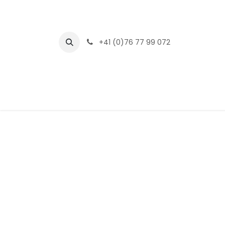
Se rendre au contenu
+41 (0)76 77 99 072
Page d'accueil
Notre magasin
Se connecter